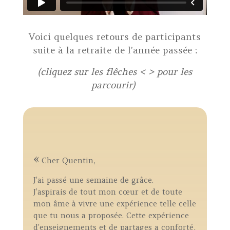
Voici quelques retours de participants
suite à la retraite de l’année passée :
(cliquez sur les flêches < > pour les
parcourir)
r
«
Q
Cher Quentin,
p
J’ai passé une semaine de grâce.
p
J’aspirais de tout mon cœur et de toute
n
n
mon âme à vivre une expérience telle celle
m
que tu nous a proposée. Cette expérience
m
,
d’enseignements et de partages a conforté,
f