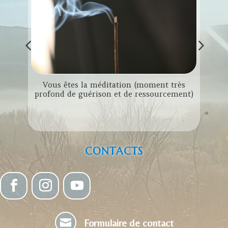
Vous êtes la méditation (moment très
L
profond de guérison et de ressourcement)
r le
CONTACTS

Formulaire de contact