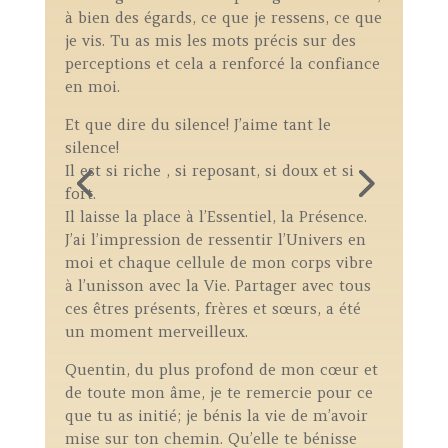
à bien des égards, ce que je ressens, ce que
Q
je vis. Tu as mis les mots précis sur des
C
us
perceptions et cela a renforcé la confiance
c
en moi.
p
Et que dire du silence! J’aime tant le
t
silence!
d
Il est si riche , si reposant, si doux et si
p
fort.
A
Il laisse la place à l’Essentiel, la Présence.
l
J’ai l’impression de ressentir l’Univers en
d
e
moi et chaque cellule de mon corps vibre
p
à l’unisson avec la Vie. Partager avec tous
p
–
ces êtres présents, frères et sœurs, a été
l
un moment merveilleux.
m
Quentin, du plus profond de mon cœur et
P
ur
de toute mon âme, je te remercie pour ce
e
que tu as initié; je bénis la vie de m’avoir
P
mise sur ton chemin. Qu’elle te bénisse
r