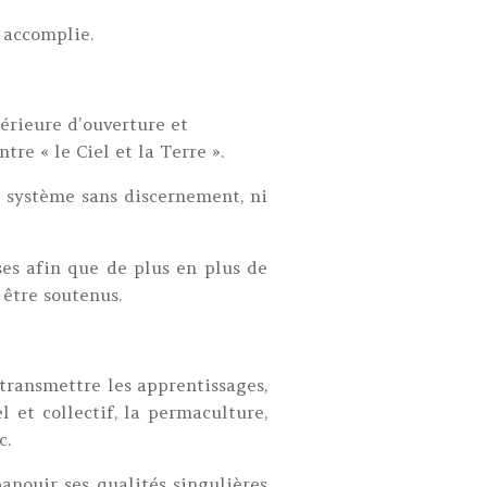
à accomplie.
térieure d’ouverture et
tre « le Ciel et la Terre ».
u système sans discernement, ni
oses afin que de plus en plus de
 être soutenus.
 transmettre les apprentissages,
 et collectif, la permaculture,
c.
anouir ses qualités singulières