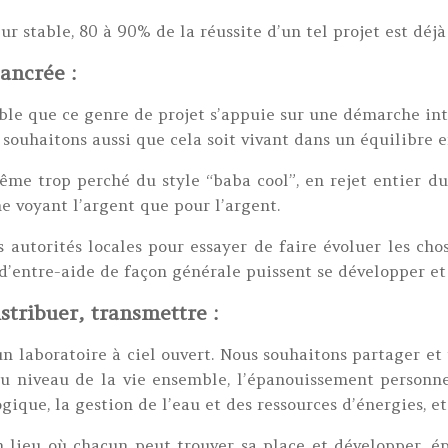
ur stable, 80 à 90% de la réussite d’un tel projet est déj
ancrée :
sable que ce genre de projet s’appuie sur une démarche in
souhaitons aussi que cela soit vivant dans un équilibre en
ême trop perché du style “baba cool”, en rejet entier d
ne voyant l’argent que pour l’argent.
s autorités locales pour essayer de faire évoluer les ch
t d’entre-aide de façon générale puissent se développer et
stribuer, transmettre :
n laboratoire à ciel ouvert. Nous souhaitons partager et
u niveau de la vie ensemble, l’épanouissement personnel
ogique, la gestion de l’eau et des ressources d’énergies, et
 lieu où chacun peut trouver sa place et développer, ép