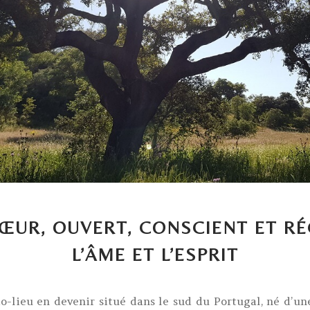
CŒUR, OUVERT, CONSCIENT ET R
L’ÂME ET L’ESPRIT
o-lieu en devenir situé dans le sud du Portugal, né d’un