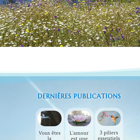
DERNIÈRES PUBLICATIONS
t
Il y 
3 piliers
Vous êtes
L’amour
Comment
e
gra
essentiels
la
est une