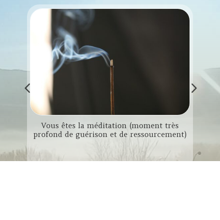
Vous êtes la méditation (moment très
L
profond de guérison et de ressourcement)
r le
CONTACTS