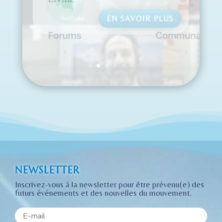
accès à l’essence des
enseignements,
contenus et services
partagés par Livha.
EN SAVOIR PLUS
NEWSLETTER
Inscrivez-vous à la newsletter pour être prévenu(e) des
futurs événements et des nouvelles du mouvement.