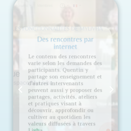
Une plateforme
d'échange dans
l'espace "my Livha"
Cet espace permet
d’accéder à la
communauté et ainsi
contribuer à faire
grandir le réseau du
cœur. Vous avez aussi
la possibilité de
souscrire à
l’abonnement «
mylivha + » pour ceux
qui souhaite soutenir
financièrement le
développement du
mouvement et avoir