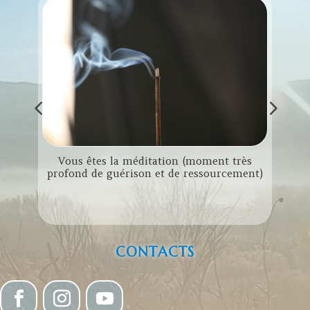
Vous êtes la méditation (moment très
L
profond de guérison et de ressourcement)
r le
CONTACTS